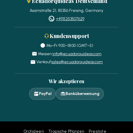
Ecuadorquideas Deutschland
Asamstraße 21, 85356 Freising, Germany
+4915253507629
Kundensupport
Mo–Fr 9:00–18:00 (GMT−5)
Messen:
info@ecuadorquideas.com
Verkauf:
sales@ecuadorquideas.com
Wir akzeptieren
PayPal
Banküberweisung
·
·
·
Orchideen
Tropische Pflanzen
Preisliste