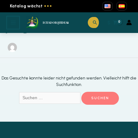
Zum
Katalog wächst
Inhalt
springen
Jorge Arevalo
Suchen
$
ECUADORQUIDEAS
Das Gesuchte konnte leider nicht gefunden werden. Vielleicht hilft die
Suchfunktion.
Suchen
nach: