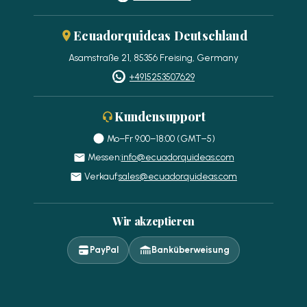
Ecuadorquideas Deutschland
Asamstraße 21, 85356 Freising, Germany
+4915253507629
Kundensupport
Mo–Fr 9:00–18:00 (GMT−5)
Messen:
info@ecuadorquideas.com
Verkauf:
sales@ecuadorquideas.com
Wir akzeptieren
PayPal
Banküberweisung