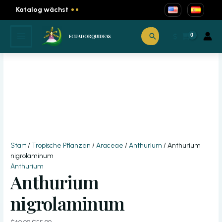
Zum
Katalog wächst
Inhalt
springen
Suchen
Sale!
$
ECUADORQUIDEAS
Start
/
Tropische Pflanzen
/
Araceae
/
Anthurium
/ Anthurium
nigrolaminum
Anthurium
Anthurium
nigrolaminum