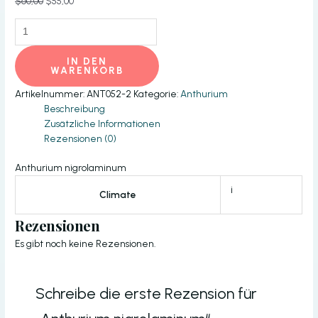
Ursprünglicher
Aktueller
$
60,00
$
55,00
Preis
Preis
Anthurium
war:
ist:
nigrolaminum
$60,00
$55,00.
Menge
IN DEN
WARENKORB
Artikelnummer:
ANT052-2
Kategorie:
Anthurium
Beschreibung
Zusätzliche Informationen
Rezensionen (0)
Anthurium nigrolaminum
i
Climate
Rezensionen
Es gibt noch keine Rezensionen.
Schreibe die erste Rezension für