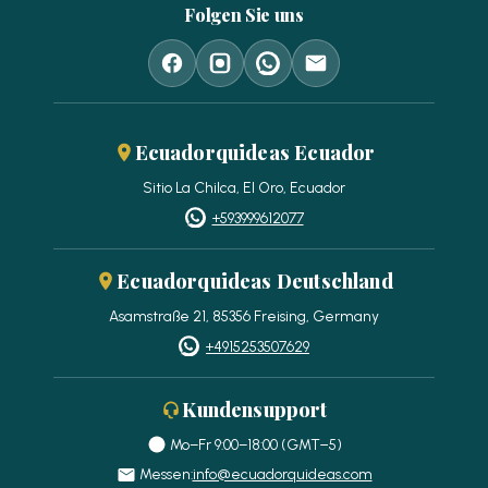
Folgen Sie uns
Ecuadorquideas Ecuador
Sitio La Chilca, El Oro, Ecuador
+593999612077
Ecuadorquideas Deutschland
Asamstraße 21, 85356 Freising, Germany
+4915253507629
Kundensupport
Mo–Fr 9:00–18:00 (GMT−5)
Messen:
info@ecuadorquideas.com