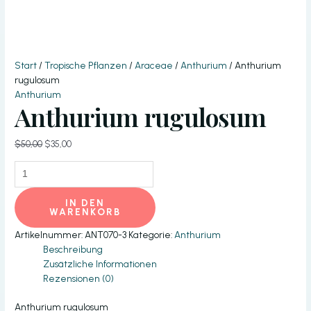
Start
/
Tropische Pflanzen
/
Araceae
/
Anthurium
/ Anthurium
rugulosum
Anthurium
Anthurium rugulosum
Ursprünglicher
Aktueller
$
50,00
$
35,00
Preis
Preis
Anthurium
war:
ist:
rugulosum
$50,00
$35,00.
Menge
IN DEN
WARENKORB
Artikelnummer:
ANT070-3
Kategorie:
Anthurium
Beschreibung
Zusätzliche Informationen
Rezensionen (0)
Anthurium rugulosum