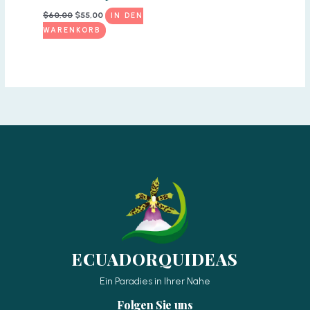
Ursprünglicher
Aktueller
$
60,00
$
55,00
IN DEN
Preis
Preis
WARENKORB
war:
ist:
$60,00
$55,00.
ECUADORQUIDEAS
Ein Paradies in Ihrer Nähe
Folgen Sie uns