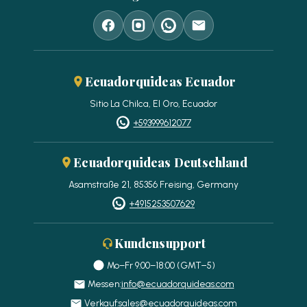
Ecuadorquideas Ecuador
Sitio La Chilca, El Oro, Ecuador
+593999612077
Ecuadorquideas Deutschland
Asamstraße 21, 85356 Freising, Germany
+4915253507629
Kundensupport
Mo–Fr 9:00–18:00 (GMT−5)
Messen:
info@ecuadorquideas.com
Verkauf:
sales@ecuadorquideas.com