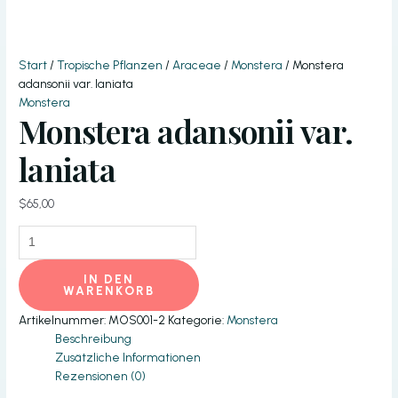
Start
/
Tropische Pflanzen
/
Araceae
/
Monstera
/ Monstera
adansonii var. laniata
Monstera
Monstera adansonii var.
laniata
$
65,00
Monstera
adansonii
var.
IN DEN
laniata
WARENKORB
Menge
Artikelnummer:
MOS001-2
Kategorie:
Monstera
Beschreibung
Zusätzliche Informationen
Rezensionen (0)