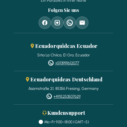
Ein Paradies in Ihrer Nähe
Folgen Sie uns
Ecuadorquideas Ecuador
Sitio La Chilca, El Oro, Ecuador
+593999612077
Ecuadorquideas Deutschland
Asamstraße 21, 85356 Freising, Germany
+4915253507629
Kundensupport
Mo–Fr 9:00–18:00 (GMT−5)