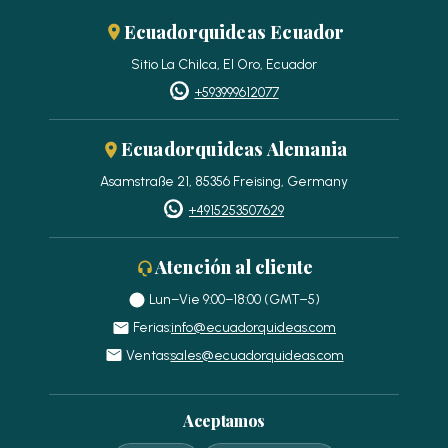
Ecuadorquideas Ecuador
Sitio La Chilca, El Oro, Ecuador
+593999612077
Ecuadorquideas Alemania
Asamstraße 21, 85356 Freising, Germany
+4915253507629
Atención al cliente
Lun–Vie 9:00–18:00 (GMT−5)
Ferias:
info@ecuadorquideas.com
Ventas:
sales@ecuadorquideas.com
Aceptamos