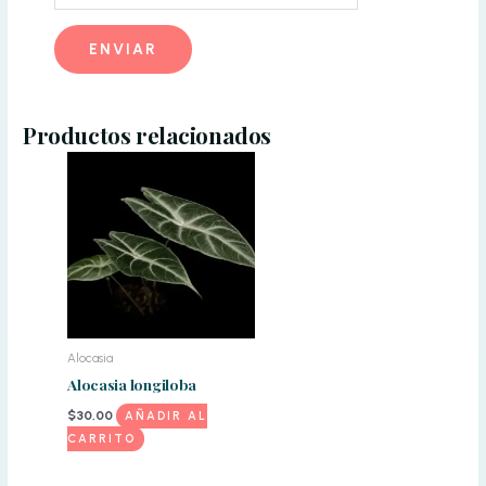
Productos relacionados
Alocasia
Alocasia longiloba
$
30,00
AÑADIR AL
CARRITO