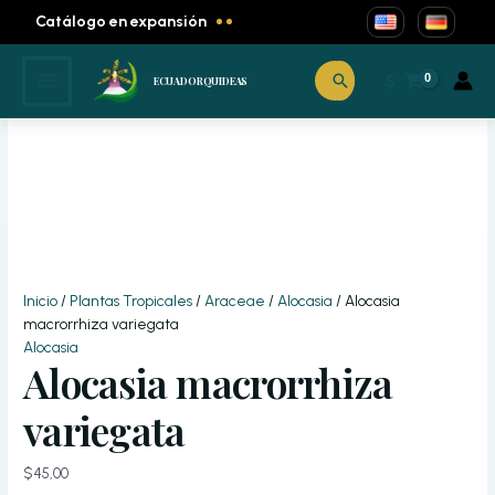
Ir
cantidad
Catálogo en expansión
al
contenido
Buscar
$
ECUADORQUIDEAS
Inicio
/
Plantas Tropicales
/
Araceae
/
Alocasia
/ Alocasia
macrorrhiza variegata
Alocasia
Alocasia macrorrhiza
variegata
$
45,00