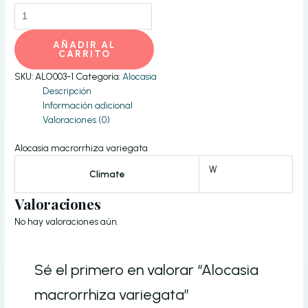
Alocasia
macrorrhiza
variegata
AÑADIR AL
cantidad
CARRITO
SKU:
ALO003-1
Categoría:
Alocasia
Descripción
Información adicional
Valoraciones (0)
Alocasia macrorrhiza variegata
W
Climate
Valoraciones
No hay valoraciones aún.
Sé el primero en valorar “Alocasia
macrorrhiza variegata”