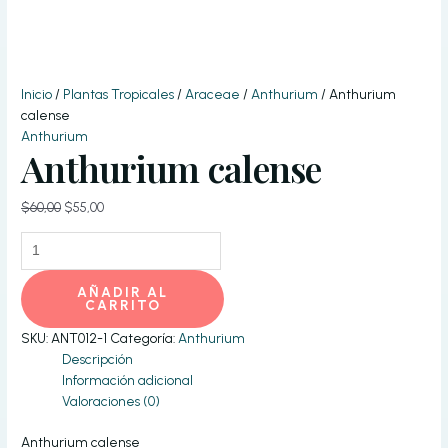
Inicio
/
Plantas Tropicales
/
Araceae
/
Anthurium
/ Anthurium
calense
Anthurium
Anthurium calense
El
El
$
60,00
$
55,00
precio
precio
Anthurium
original
actual
calense
era:
es:
cantidad
$60,00.
$55,00.
AÑADIR AL
CARRITO
SKU:
ANT012-1
Categoría:
Anthurium
Descripción
Información adicional
Valoraciones (0)
Anthurium calense