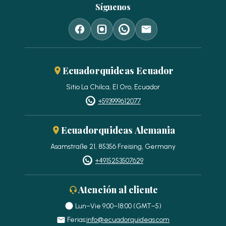
Síguenos
Ecuadorquideas Ecuador
Sitio La Chilca, El Oro, Ecuador
+593999612077
Ecuadorquideas Alemania
Asamstraße 21, 85356 Freising, Germany
+4915253507629
Atención al cliente
Lun–Vie 9:00–18:00 (GMT−5)
Ferias:
info@ecuadorquideas.com