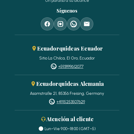
Un paraíso a su alcance
Síguenos
Ecuadorquideas Ecuador
Sitio La Chilca, El Oro, Ecuador
+593999612077
Ecuadorquideas Alemania
Asamstraße 21, 85356 Freising, Germany
+4915253507629
Atención al cliente
Lun–Vie 9:00–18:00 (GMT−5)