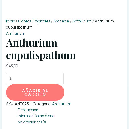
Inicio
/
Plantas Tropicales
/
Araceae
/
Anthurium
/ Anthurium
cupulispathum
Anthurium
Anthurium
cupulispathum
$
45,00
Anthurium
cupulispathum
cantidad
AÑADIR AL
CARRITO
SKU:
ANT025-1
Categoría:
Anthurium
Descripción
Información adicional
Valoraciones (0)