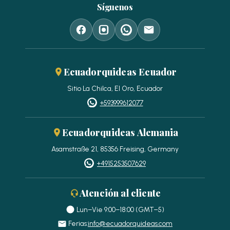
Síguenos
Ecuadorquideas Ecuador
Sitio La Chilca, El Oro, Ecuador
+593999612077
Ecuadorquideas Alemania
Asamstraße 21, 85356 Freising, Germany
+4915253507629
Atención al cliente
Lun–Vie 9:00–18:00 (GMT−5)
Ferias:
info@ecuadorquideas.com