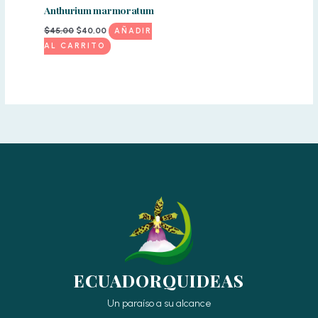
Anthurium marmoratum
El
El
$
45,00
$
40,00
AÑADIR
precio
precio
AL CARRITO
original
actual
era:
es:
$45,00.
$40,00.
ECUADORQUIDEAS
Un paraíso a su alcance