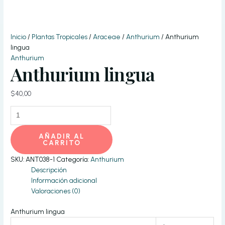
Inicio
/
Plantas Tropicales
/
Araceae
/
Anthurium
/ Anthurium
lingua
Anthurium
Anthurium lingua
$
40,00
Anthurium
lingua
cantidad
AÑADIR AL
CARRITO
SKU:
ANT038-1
Categoría:
Anthurium
Descripción
Información adicional
Valoraciones (0)
Anthurium lingua