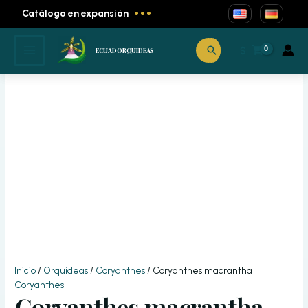
Ir
Catálogo en expansión
al
contenido
Buscar
¡Oferta!
$
ECUADORQUIDEAS
Inicio
/
Orquídeas
/
Coryanthes
/ Coryanthes macrantha
Coryanthes
Coryanthes macrantha