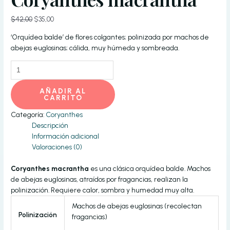
El
El
$
42,00
$
35,00
precio
precio
‘Orquídea balde’ de flores colgantes; polinizada por machos de
original
actual
abejas euglosinas; cálida, muy húmeda y sombreada.
era:
es:
$42,00.
$35,00.
Coryanthes
macrantha
cantidad
AÑADIR AL
CARRITO
Categoría:
Coryanthes
Descripción
Información adicional
Valoraciones (0)
Coryanthes macrantha
es una clásica orquídea balde. Machos
de abejas euglosinas, atraídos por fragancias, realizan la
polinización. Requiere calor, sombra y humedad muy alta.
Machos de abejas euglosinas (recolectan
Polinización
fragancias)