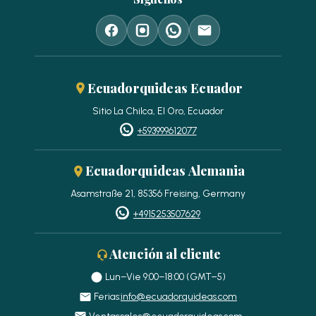
Ecuadorquideas Ecuador
Sitio La Chilca, El Oro, Ecuador
+593999612077
Ecuadorquideas Alemania
Asamstraße 21, 85356 Freising, Germany
+4915253507629
Atención al cliente
Lun–Vie 9:00–18:00 (GMT−5)
Ferias:
info@ecuadorquideas.com
Ventas:
sales@ecuadorquideas.com