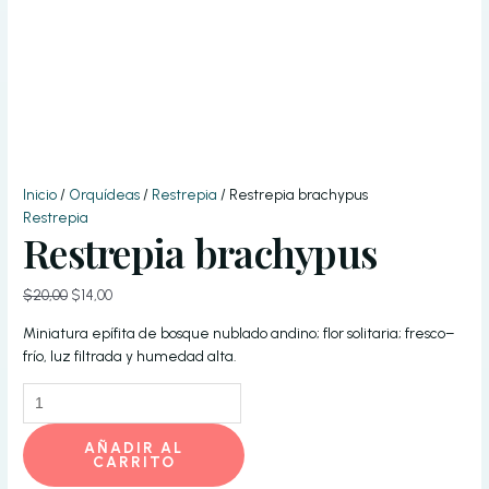
Inicio
/
Orquídeas
/
Restrepia
/ Restrepia brachypus
Restrepia
Restrepia brachypus
El
El
$
20,00
$
14,00
precio
precio
Miniatura epífita de bosque nublado andino; flor solitaria; fresco–
original
actual
frío, luz filtrada y humedad alta.
era:
es:
$20,00.
$14,00.
Restrepia
brachypus
cantidad
AÑADIR AL
CARRITO