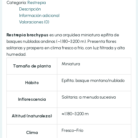
Categoría:
Restrepia
Descripción
Información adicional
Valoraciones (0)
Restrepia brachypus
es una orquídea miniatura epífita de
bosques nublados andinos (~1.180–3.200 m). Presenta flores
solitarias y prospera en clima fresco a frío, con luz filtrada y alta
humedad.
Miniatura
Tamaño de planta
Epífita; bosque montano/nublado
Hábito
Solitaria; a menudo sucesiva
Inflorescencia
≈1.180–3.200 m
Altitud (naturaleza)
Fresco–Frío
Clima