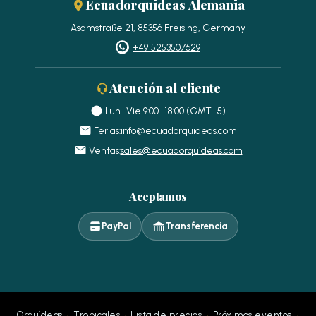
Ecuadorquideas Alemania
Asamstraße 21, 85356 Freising, Germany
+4915253507629
Atención al cliente
Lun–Vie 9:00–18:00 (GMT−5)
Ferias:
info@ecuadorquideas.com
Ventas:
sales@ecuadorquideas.com
Aceptamos
PayPal
Transferencia
·
·
·
·
Orquídeas
Tropicales
Lista de precios
Próximos eventos