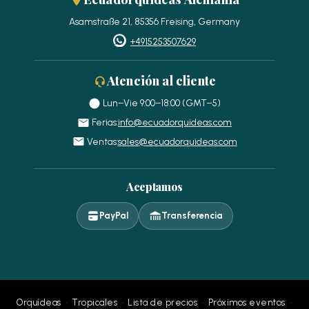
Asamstraße 21, 85356 Freising, Germany
+4915253507629
Atención al cliente
Lun–Vie 9:00–18:00 (GMT−5)
Ferias:
info@ecuadorquideas.com
Ventas:
sales@ecuadorquideas.com
Aceptamos
PayPal
Transferencia
·
·
·
·
Orquídeas
Tropicales
Lista de precios
Próximos eventos