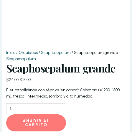
Inicio
/
Orquídeas
/
Scaphosepalum
/ Scaphosepalum grande
Scaphosepalum
Scaphosepalum grande
El
El
$
24,00
$
18,00
precio
precio
Pleurothallidinae con sépalos ‘en canoa’; Colombia (≈1200–1500
original
actual
m); fresco–intermedio, sombra y alta humedad.
era:
es:
$24,00.
$18,00.
Scaphosepalum
grande
cantidad
AÑADIR AL
CARRITO